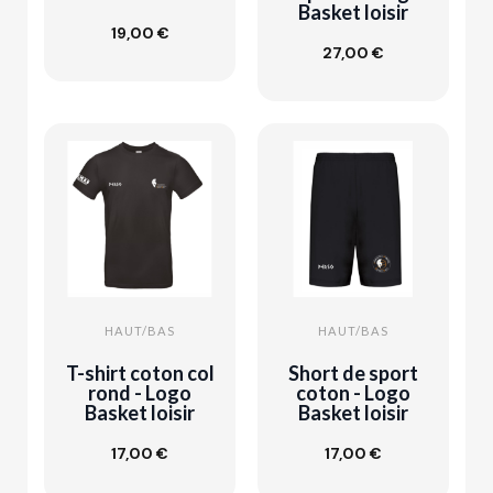
Basket loisir
Ajouter au
19,00 €
panier
27,00 €
Customize
HAUT/BAS
HAUT/BAS
T-shirt coton col
Short de sport
rond - Logo
coton - Logo
Basket loisir
Basket loisir
Ajouter au
17,00 €
17,00 €
Customize
panier