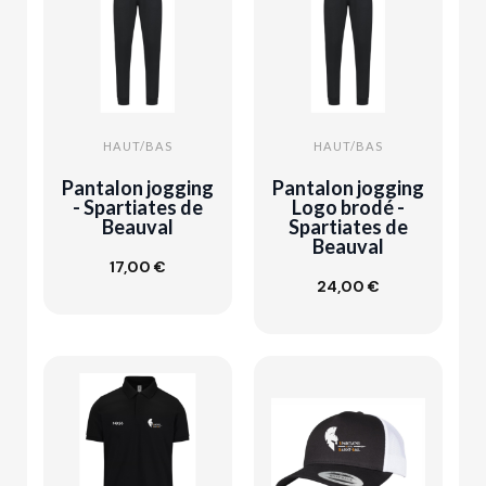
HAUT/BAS
HAUT/BAS
Pantalon jogging
Pantalon jogging
- Spartiates de
Logo brodé -
Beauval
Spartiates de
Beauval
17,00 €
Customize
Ajouter au
24,00 €
panier