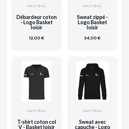
HAUT/BAS
HAUT/BAS
Débardeur coton
Sweat zippé -
- Logo Basket
Logo Basket
loisir
loisir
Ajouter au
12,00 €
34,00 €
Customize
panier
HAUT/BAS
HAUT/BAS
T-shirt coton col
Sweat avec
V - Basket loisir
capuche - Logo