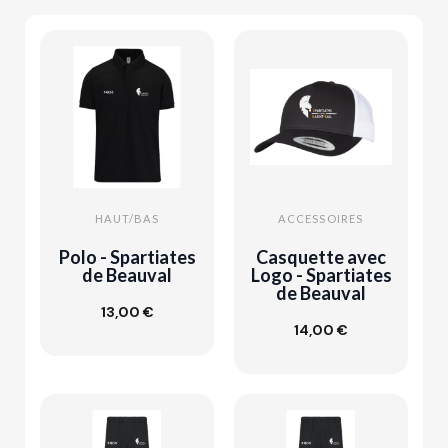
HAUT/BAS
ACCESSOIRES
Polo - Spartiates
Casquette avec
de Beauval
Logo - Spartiates
de Beauval
Ajouter au
13,00 €
panier
Ajouter au
14,00 €
panier