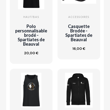
HAUT/BAS
ACCESSOIRES
Polo
Casquette
personnalisable
Brodée -
brodé -
Spartiates de
Spartiates de
Beauval
Beauval
Ajouter au
16,00 €
panier
20,00 €
Customize